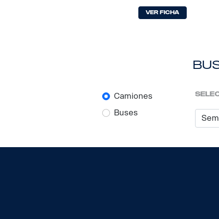
Ver Ficha
bus
selec
Camiones
Buses