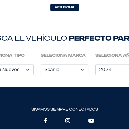
Ver Ficha
ca el vehículo
perfecto par
iona tipo
seleciona marca
seleciona a
sigamos siempre conectados