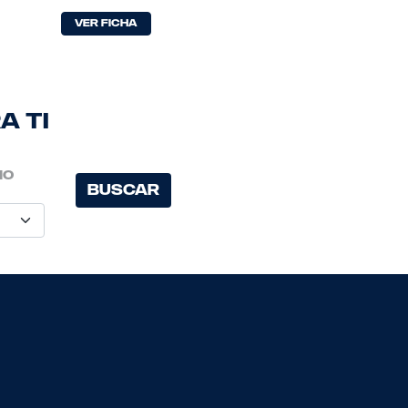
Ver Ficha
a ti
ño
Buscar