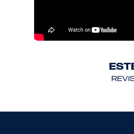
EST
REVI