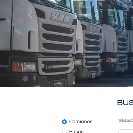
Previous
bus
selec
Camiones
Buses