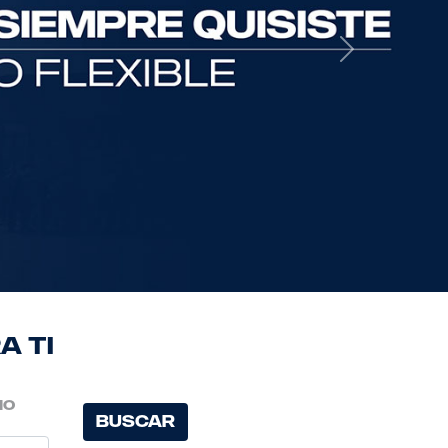
Next
a ti
ño
Buscar